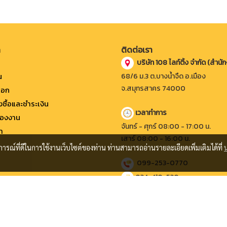
ก
ติดต่อเรา
บริษัท 108 ไลท์ติ้ง จำกัด (สำนั
น
68/6 ม.3 ต.บางน้ำจืด อ.เมือง
จ.สมุทรสาคร 74000
็อก
่งซื้อและชำระเงิน
เวลาทำการ
องงาน
จันทร์ - ศุกร์ 08:00 - 17:00 น.
า
เสาร์ 08:00 - 16:00 น.
บการณ์ที่ดีในการใช้งานเว็บไซต์ของท่าน ท่านสามารถอ่านรายละเอียดเพิ่มเติมได้ที่
099-253-0770
034-410-530
108striplight@gmail.com