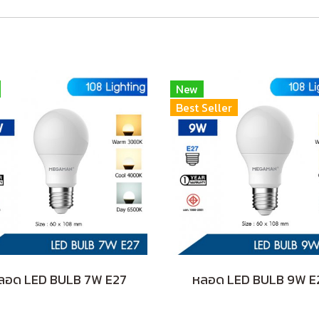
New
Best Seller
ลอด LED BULB 7W E27
หลอด LED BULB 9W E