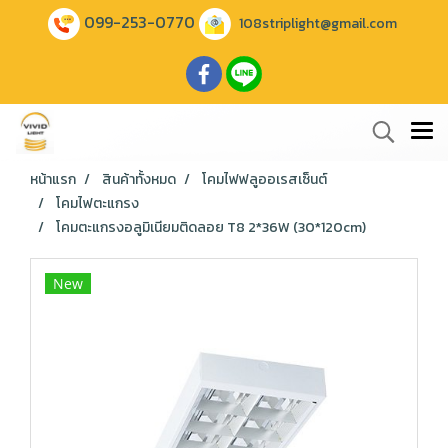
099-253-0770
108striplight@gmail.com
หน้าแรก
สินค้าทั้งหมด
โคมไฟฟลูออเรสเซ็นต์
โคมไฟตะแกรง
โคมตะแกรงอลูมิเนียมติดลอย T8 2*36W (30*120cm)
New