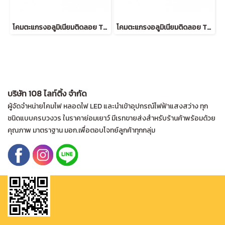
โคมตะแกรงอลูมิเนียมติดลอย T8 1*18W (15*60cm)
โคมตะแกรงอลูมิเนียมติดลอย T8 2*18W (60*60cm)
บริษัท 108 ไลท์ติ้ง จำกัด
ผู้จัดจำหน่ายโคมไฟ หลอดไฟ LED และนำเข้าอุปกรณ์ไฟฟ้าแสงสว่าง ทุก
ชนิดแบบครบวงวร ในราคาย่อมเยาว์ มีเรทขายส่งสำหรับร้านค้าพร้อมด้วย
คุณภาพ มาตราฐาน มอก.เพื่อตอบโจทย์ลูกค้าทุกกลุ่ม