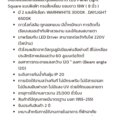
Square แบบฝังฝ้า ทรงสี่เหลี่ยม ขอบขาว 18W ( 8 นิ้ว )
มี 2 แสงให้เลือก: WARMWHITE 3000K , DAYLIGHT
6500K
ดาวไลท์สลิม ถูกออกแบบ มีน้ำหนักเบา การติดตั้ง
เรียบเสมอเข้ากับฝ้าสวยงาม และให้แสงสบายตา
มาพร้อมกับ LED Driver สามารถต่อเจ้ากับไฟ 220V
(ไฟบ้าน)
ตัวโคมผลิตจากวัสดุอลูมิเนียมพ่นสีอย่างดี สีไม่เหลือง
ประสิทธิภาพส่องสว่าง 60 ลูเมนต่อวัตต์
องศาการกระจายแสงกว้าง 120 ° องศา (Beam angle
120)
ระดับการกันน้ำกันฝุ่น IP 20
การเปิดใช้งานสว่างทันที ไม่มีกระพริบ ไม่มีสารปรอท
ไม่มีแสงอินฟาเรท ไม่มีแสง UV ช่วยให้ถนอมสายตา
อายุการใช้งานยาวนาน 25,000 ชั่วโมง
สินค้าดีมีคุณภาพมีมาตรฐาน มอก 1955-2551
รับประกันสินค้า 2 ปี
เหมาะสำหรับการใช้งานภายในอาคาร ที่พักอาศัย