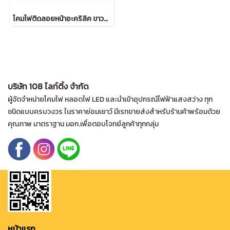
โคมไฟติดลอยหน้าอะคริลิค ขาวนม แขวนคู่ T8 2*36W พร้อมสลิงY สีดำ
บริษัท 108 ไลท์ติ้ง จำกัด
ผู้จัดจำหน่ายโคมไฟ หลอดไฟ LED และนำเข้าอุปกรณ์ไฟฟ้าแสงสว่าง ทุก
ชนิดแบบครบวงวร ในราคาย่อมเยาว์ มีเรทขายส่งสำหรับร้านค้าพร้อมด้วย
คุณภาพ มาตราฐาน มอก.เพื่อตอบโจทย์ลูกค้าทุกกลุ่ม
หน้าแรก