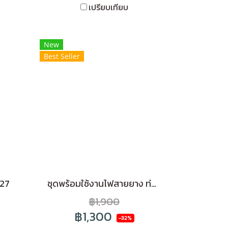
เปรียบเทียบ
New
Best Seller
27
ชุดพร้อมใช้งานไฟสายยาง ท่อแบน LED Striplight 5050 220V 6W แสงWarnwhite
฿1,900
฿1,300
-32%