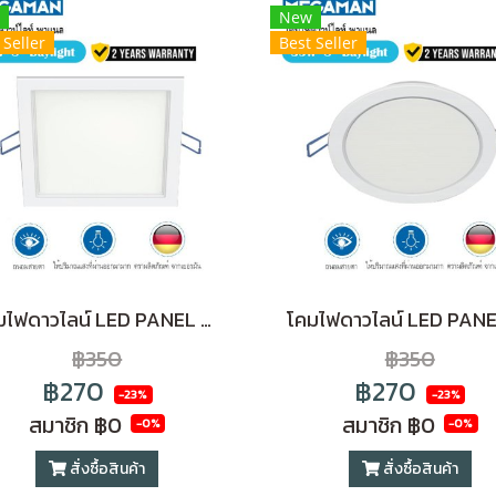
New
 Seller
Best Seller
โคมไฟดาวไลน์ LED PANEL 35W ทรงสี่เหลี่ยม ฝังฝ้า ขอบขาว (8 นิ้ว)แสงขาว Daylight
฿350
฿350
฿270
฿270
-23%
-23%
สมาชิก
฿0
สมาชิก
฿0
-0%
-0%
สั่งซื้อสินค้า
สั่งซื้อสินค้า