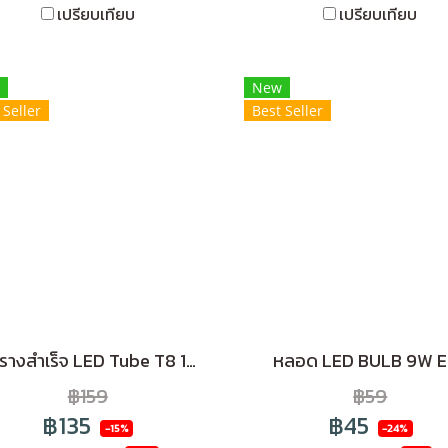
เปรียบเทียบ
เปรียบเทียบ
New
 Seller
Best Seller
ชุดรางสำเร็จ LED Tube T8 18W (Double - Ended) แสง Daylight ยาว 120CM
หลอด LED BULB 9W E
฿159
฿59
฿135
฿45
-15%
-24%