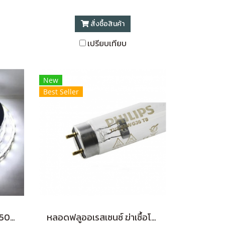
สั่งซื้อสินค้า
เปรียบเทียบ
New
Best Seller
ไฟเส้น LED striplight 5050 12V 14W แสง Daylight IP20 (รุ่นประหยัด)
หลอดฟลูออเรสเซนซ์ ฆ่าเชื้อโรค TUV-T8 PHILIPS 36 WATT (ยาว 120 CM)