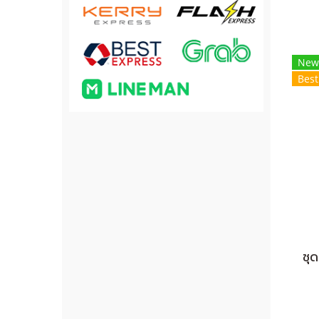
New
Best