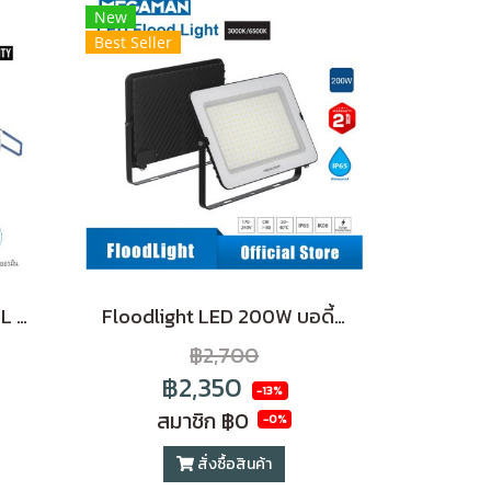
New
Best Seller
โคมไฟดาวไลน์ LED PANEL 35W ทรงกลม ฝังฝ้า ขอบขาว (8 นิ้ว)แสงขาว Daylight
Floodlight LED 200W บอดี้สีขาว IP65 (กันน้ำ)
฿2,700
฿2,350
-13%
สมาชิก
฿0
-0%
สั่งซื้อสินค้า