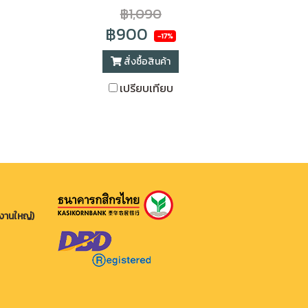
฿1,090
฿900
-17%
สั่งซื้อสินค้า
เปรียบเทียบ
กงานใหญ่)