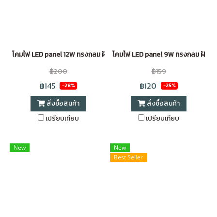
โคมไฟ LED panel 12W ทรงกลม ฝังฝ้า ขอบขาว Daylight (6 นิ้ว)
โคมไฟ LED panel 9W ทรงกลม ฝังฝ้า 
฿200
฿159
฿145
฿120
-28%
-25%
สั่งซื้อสินค้า
สั่งซื้อสินค้า
เปรียบเทียบ
เปรียบเทียบ
New
New
Best Seller