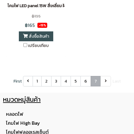
โคมไฟ LED panel 15W สี่เหลี่ยม ฝังฝ้า ขอบขาว Daylight(6 นิ้ว)
฿195
฿165
-15%
สั่งซื้อสินค้า
เปรียบเทียบ
First
1
2
3
4
5
6
7
Last
หมวดหมู่สินค้า
หลอดไฟ
โคมไฟ High Bay
โคมไฟฟลูออเรสเซ็นต์