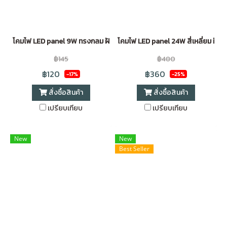
โคมไฟ LED panel 9W ทรงกลม ฝังฝ้า ขอบขาว Daylight (4 นิ้ว)
โคมไฟ LED panel 24W สี่เหลี่ยม ฝังฝ
฿145
฿480
฿120
฿360
-17%
-25%
สั่งซื้อสินค้า
สั่งซื้อสินค้า
เปรียบเทียบ
เปรียบเทียบ
New
New
Best Seller