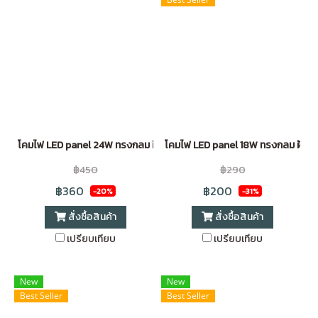
โคมไฟ LED panel 24W ทรงกลม ฝังฝ้า ขอบขาว Daylight
โคมไฟ LED panel 18W ทรงกลม ฝังฝ้า
฿450
฿290
฿360
฿200
-20%
-31%
สั่งซื้อสินค้า
สั่งซื้อสินค้า
เปรียบเทียบ
เปรียบเทียบ
New
New
Best Seller
Best Seller