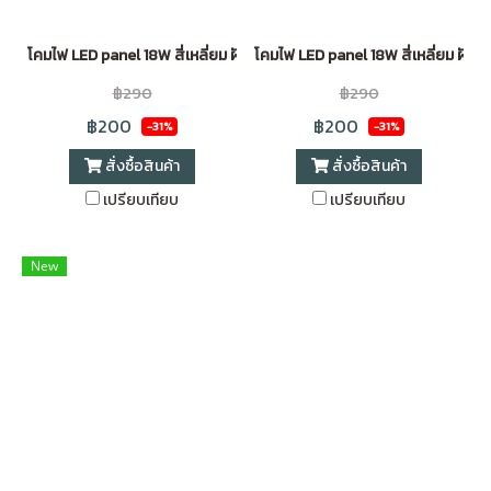
โคมไฟ LED panel 18W สี่เหลี่ยม ฝังฝ้า ขอบขาว WarmWhite (8 นิ้ว)
โคมไฟ LED panel 18W สี่เหลี่ยม ฝังฝ้
฿290
฿290
฿200
฿200
-31%
-31%
สั่งซื้อสินค้า
สั่งซื้อสินค้า
เปรียบเทียบ
เปรียบเทียบ
New